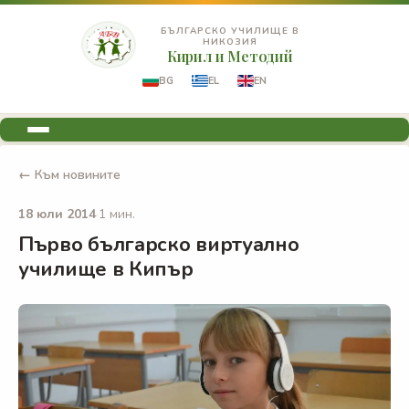
БЪЛГАРСКО УЧИЛИЩЕ В
НИКОЗИЯ
Кирил и Методий
BG
EL
EN
← Към новините
18 юли 2014
·
1 мин.
Първо българско виртуално
училище в Кипър