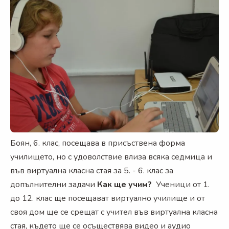
Боян, 6. клас, посещава в присъствена форма
училището, но с удоволствие влиза всяка седмица и
във виртуална класна стая за 5. - 6. клас за
допълнителни задачи
Как ще учим?
Учeници от 1.
до 12. клас ще посещават виртуално училище и от
своя дом ще се срещат с учител във виртуална класна
стая, където ще се осъществява видео и аудио