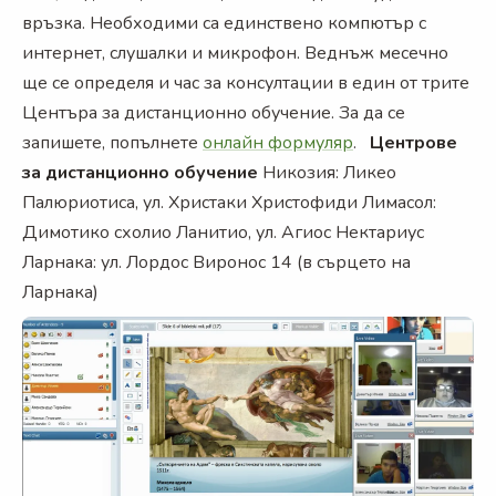
връзка. Необходими са единствено компютър с
интернет, слушалки и микрофон. Веднъж месечно
ще се определя и час за консултации в един от трите
Центъра за дистанционно обучение. За да се
запишете, попълнете
онлайн формуляр
.
Центрове
за дистанционно обучение
Никозия: Ликео
Палюриотиса, ул. Христаки Христофиди Лимасол:
Димотико схолио Ланитио, ул. Агиос Нектариус
Ларнака: ул. Лордoс Виронос 14 (в сърцето на
Ларнака)