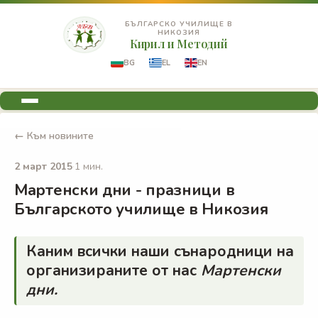
БЪЛГАРСКО УЧИЛИЩЕ В
НИКОЗИЯ
Кирил и Методий
BG
EL
EN
← Към новините
2 март 2015
·
1 мин.
Мартенски дни - празници в
Българското училище в Никозия
Каним всички наши сънародници на
организираните от нас
Мартенски
дни.