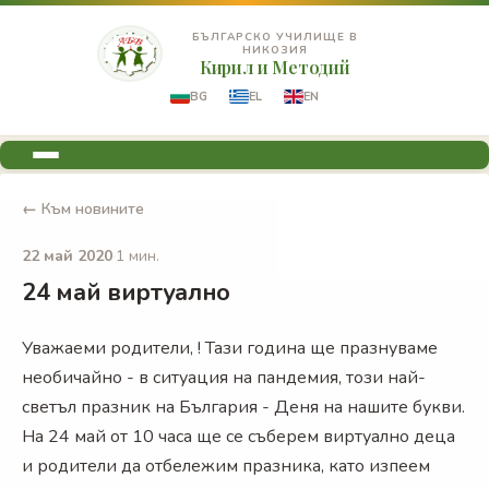
БЪЛГАРСКО УЧИЛИЩЕ В
НИКОЗИЯ
Кирил и Методий
BG
EL
EN
← Към новините
22 май 2020
·
1 мин.
24 май виртуално
Уважаеми родители, ! Тази година ще празнуваме
необичайно - в ситуация на пандемия, този най-
светъл празник на България - Деня на нашите букви.
На 24 май от 10 часа ще се съберем виртуално деца
и родители да отбележим празника, като изпеем