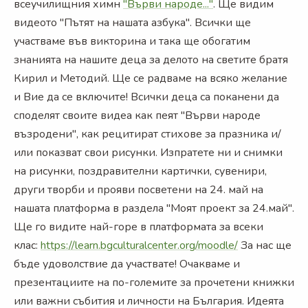
всеучилищния химн
"Върви народе..."
. Ще видим
видеото "Пътят на нашата азбука". Всички ще
участваме във викторина и така ще обогатим
знанията на нашите деца за делото на светите братя
Кирил и Методий. Ще се радваме на всяко желание
и Вие да се включите! Всички деца са поканени да
споделят своите видеа как пеят "Върви народе
възродени", как рецитират стихове за празника и/
или показват свои рисунки. Изпратете ни и снимки
на рисунки, поздравителни картички, сувенири,
други творби и прояви посветени на 24. май на
нашата платформа в раздела "Моят проект за 24.май".
Ще го видите най-горе в платформата за всеки
клас:
https://learn.bgculturalcenter.org/moodle/
За нас ще
бъде удоволствие да участвате! Очакваме и
презентациите на по-големите за прочетени книжки
или важни събития и личности на България. Идеята