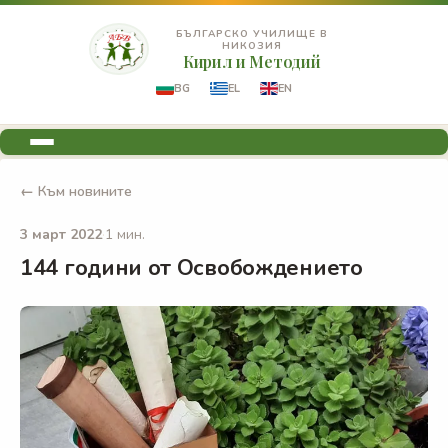
БЪЛГАРСКО УЧИЛИЩЕ В
НИКОЗИЯ
Кирил и Методий
BG
EL
EN
← Към новините
3 март 2022
·
1 мин.
144 години от Освобождението