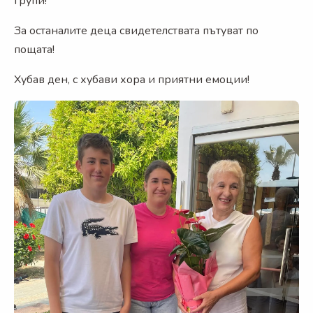
групи!
За останалите деца свидетелствата пътуват по
пощата!
Хубав ден, с хубави хора и приятни емоции!