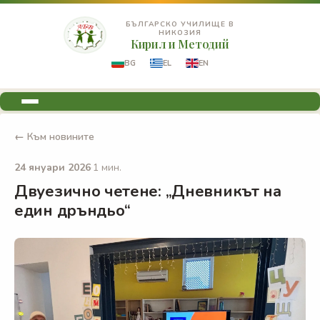
БЪЛГАРСКО УЧИЛИЩЕ В
НИКОЗИЯ
Кирил и Методий
BG
EL
EN
← Към новините
24 януари 2026
·
1 мин.
Двуезично четене: „Дневникът на
един дръндьо“