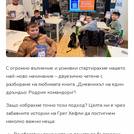
С огромно вълнение и усмивки стартирахме нашето
най-ново начинание – двуезично четене с
разбиране на любимата книга „Дневникът на един
дръндьо: Родрик командори“!
Защо избрахме точно този подход? Целта ни е чрез
забавните истории на Грег Хефли да постигнем
няколко важни неща: