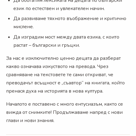
Да обогатим лексиката на децата по български
език по естествен и увлекателен начин.
Да развиваме тяхното въображение и критично
мислене.
Да изградим мост между двата езика, с които
растат – български и гръцки.
За нас е изключително ценно децата да разберат
какво означава изкуството на превода. Чрез
сравняване на текстовете те сами откриват, че
преводачът всъщност е „съавтор“ на книгата, който
пренася духа на историята в нова култура.
Началото е поставено с много ентусиазъм, както се
вижда от снимките! Продължаваме напред с нови
глави и нови знания.