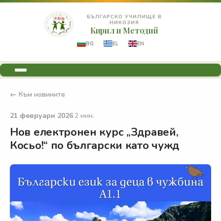
БЪЛГАРСКО УЧИЛИЩЕ В
НИКОЗИЯ
Кирил и Методий
BG
EL
EN
← Към новините
21 февруари 2026
·
2 мин.
Нов електронен курс „Здравей,
Косьо!“ по български като чужд