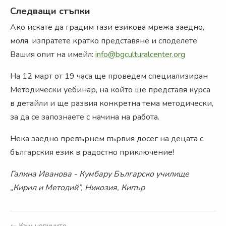
Следващи стъпки
Ако искате да градим тази езикова мрежа заедно,
моля, изпратете кратко представяне и споделете
Вашия опит на имейл:
info@bgculturalcenter.org
На 12 март от 19 часа ще проведем специализиран
Методически уебинар, на който ще представя курса
в детайли и ще развия конкретна тема методически,
за да се запознаете с начина на работа.
Нека заедно превърнем първия досег на децата с
българския език в радостно приключение!
Галина Иванова - Кумбару
Българско училище
„Кирил и Методий”, Никозия, Кипър
← Към новините