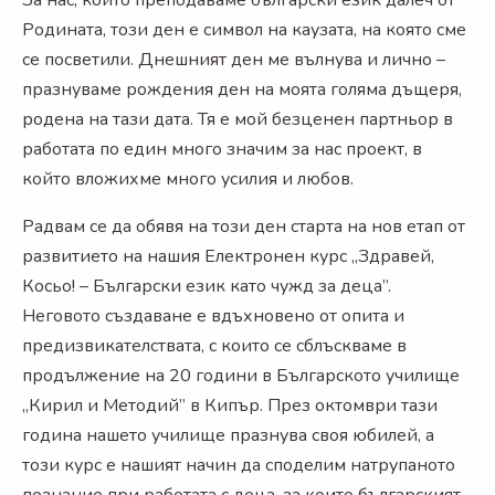
Родината, този ден е символ на каузата, на която сме
се посветили. Днешният ден ме вълнува и лично –
празнуваме рождения ден на моята голяма дъщеря,
родена на тази дата. Тя е мой безценен партньор в
работата по един много значим за нас проект, в
който вложихме много усилия и любов.
Радвам се да обявя на този ден старта на нов етап от
развитието на нашия Електронен курс „Здравей,
Косьо! – Български език като чужд за деца”.
Неговото създаване е вдъхновено от опита и
предизвикателствата, с които се сблъскваме в
продължение на 20 години в Българското училище
„Кирил и Методий” в Кипър. През октомври тази
година нашето училище празнува своя юбилей, а
този курс е нашият начин да споделим натрупаното
познание при работата с деца, за които българският