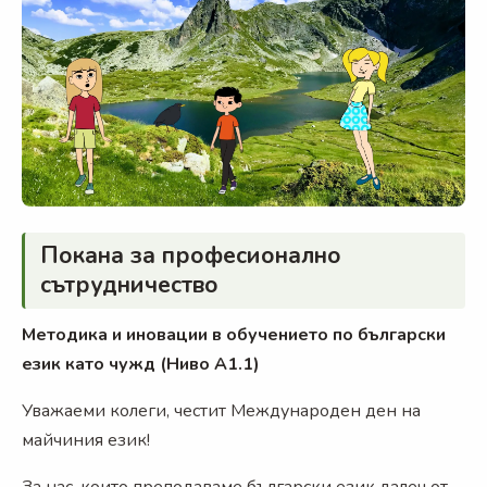
Покана за професионално
сътрудничество
Методика и иновации в обучението по български
език като чужд (Ниво А1.1)
Уважаеми колеги, честит Международен ден на
майчиния език!
За нас, които преподаваме български език далеч от