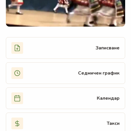
Българско училище в
Никозия, Кипър
Записване
Обучение по български език, литература, история
и география за деца от 5 години до 12. клас
Седмичен график
Записване
Седмичен график
Календар
Контакти
Такси