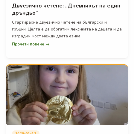
Двуезично четене: „Дневникът на един
дръндьо“
Стартирахме двуезично четене на български и
гръцки. Целта е да обогатим лексиката на децата и да
изградим мост между двата езика.
Прочети повече →
2026-01-12