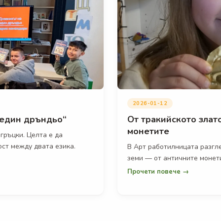
2026-01-12
 един дръндьо“
От тракийското злат
монетите
гръцки. Целта е да
ост между двата езика.
В Арт работилницата разгл
земи — от античните монет
Прочети повече →