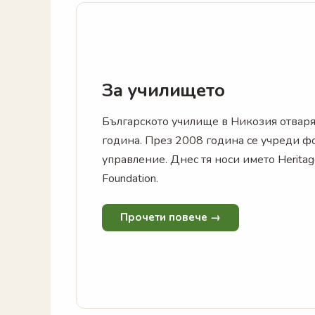
За училището
Българското училище в Никозия отваря
година. През 2008 година се учреди ф
управление. Днес тя носи името Heritag
Foundation.
Прочети повече →