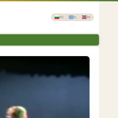
BG
EL
EN