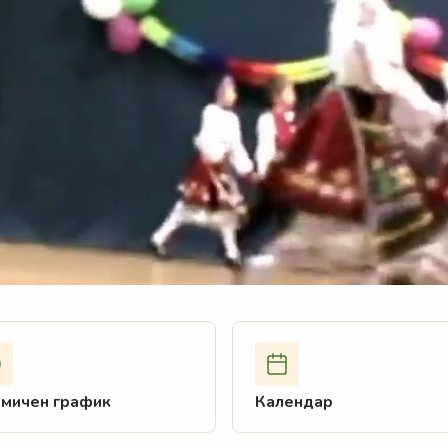
ко училище в
зия, Кипър
мичен график
Календар