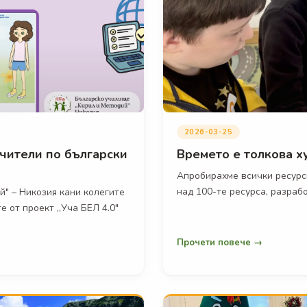
2026-03-25
учители по български
Времето е толкова ху
Апробирахме всички ресурси
над 100-те ресурса, разраб
й" – Никозия кани колегите
е от проект „Уча БЕЛ 4.0"
Прочети повече →