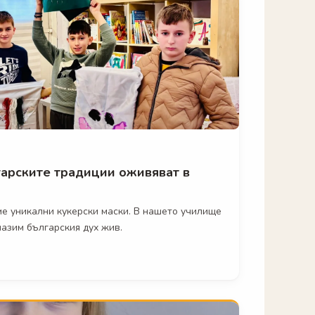
гарските традиции оживяват в
ме уникални кукерски маски. В нашето училище
пазим българския дух жив.