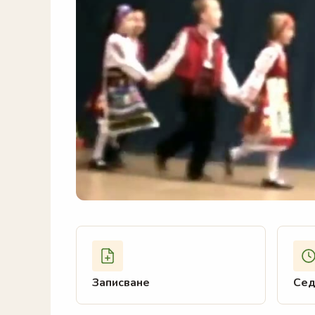
Българс
Нико
Записване
Сед