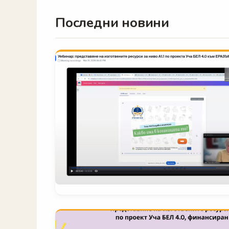
Обучение по български е
Последни новини
за деца 
Записване