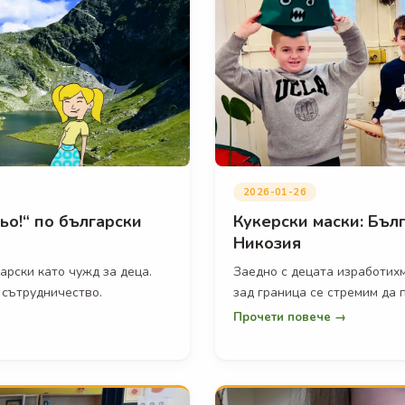
2026-01-26
ьо!“ по български
Кукерски маски: Бъл
Никозия
арски като чужд за деца.
Заедно с децата изработих
 сътрудничество.
зад граница се стремим да 
Прочети повече →