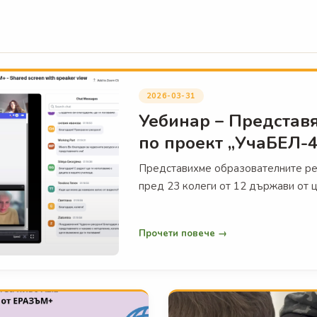
зик, литература, история и география
от 5 години до 12. клас
Седмичен график
Контакти
2026-03-31
Уебинар – Представя
по проект „УчаБЕЛ-4
Представихме образователните рес
пред 23 колеги от 12 държави от ц
Прочети повече →